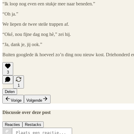
“Ik loop nog even een stukje mee naar beneden.”
“Oh ja.”
We liepen de twee steile trappen af.
“Oké, nou fijne dag nog hè,” zei hij.
“Ja, dank je, jij ook.”
Buiten googlede ik hoeveel zo’n ding nou nieuw kost. Driehonderd euro
3
1
Delen
Vorige
Volgende
Discussie over deze post
Reacties
Restacks