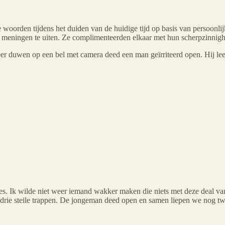
e woorden tijdens het duiden van de huidige tijd op basis van persoonl
meningen te uiten. Ze complimenteerden elkaar met hun scherpzinnighe
keer duwen op een bel met camera deed een man geïrriteerd open. Hij lee
es. Ik wilde niet weer iemand wakker maken die niets met deze deal v
drie steile trappen. De jongeman deed open en samen liepen we nog twe