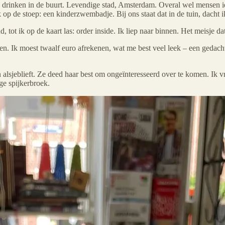
drinken in de buurt. Levendige stad, Amsterdam. Overal wel mensen iet
p de stoep: een kinderzwembadje. Bij ons staat dat in de tuin, dacht i
, tot ik op de kaart las: order inside. Ik liep naar binnen. Het meisje dat
omen. Ik moest twaalf euro afrekenen, wat me best veel leek – een gedac
an alsjeblieft. Ze deed haar best om ongeïnteresseerd over te komen. Ik
ge spijkerbroek.