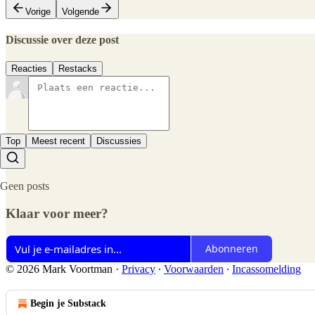
Vorige
Volgende
Discussie over deze post
Reacties
Restacks
Top
Meest recent
Discussies
Geen posts
Klaar voor meer?
Abonneren
© 2026 Mark Voortman
·
Privacy
∙
Voorwaarden
∙
Incassomelding
Begin je Substack