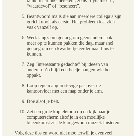
klinkt maar niks betekent, zoals “dynamisch”,
“waardevol” of “resoneert”.
Beantwoord mails die aan meerdere collega’s zijn
gericht nooit als eerste. Het probleem lost zich
vaak vanzelf op.
Werk langzaam genoeg om geen andere taak
meer op te kunnen pakken die dag, maar snel
genoeg om een kwartiertje eerder naar huis te
kunnen.
Zeg “interessante gedachte” bij ideeën van
anderen. Zo blijft een beetje hangen wie het
oppakt.
Loop regelmatig in stevige pas over de
kantoorvloer met een map onder je arm.
Doe alsof je belt.
Zet een grote koptelefoon op en kijk naar je
computerscherm alsof je in een moeilijke
bijeenkomst zit. Je kan gewoon muziek luisteren.
Volg deze tips en word niet moe terwijl je evenveel