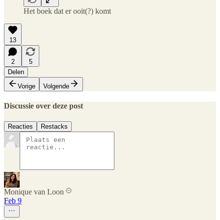
Het boek dat er ooit(?) komt
13
2
5
Delen
Vorige
Volgende
Discussie over deze post
Reacties
Restacks
Monique van Loon
Feb 9