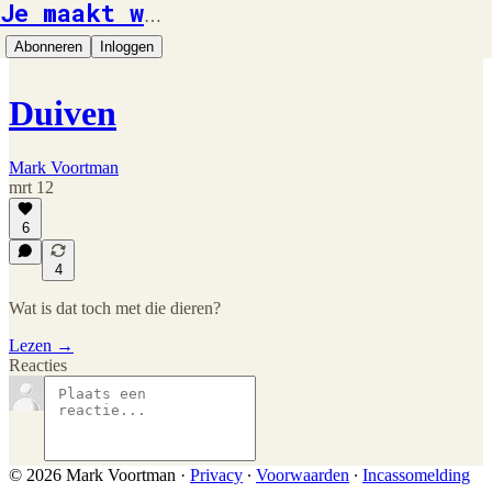
Je maakt wat mee
Abonneren
Inloggen
Duiven
Mark Voortman
mrt 12
6
4
Wat is dat toch met die dieren?
Lezen →
Reacties
© 2026 Mark Voortman
·
Privacy
∙
Voorwaarden
∙
Incassomelding